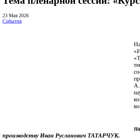
Тема пленарной сессии: «Курс
23 Мая 2026
События
На
«И
«Т
те
со
пр
А.
на
ко
ко
Н
производству Иван Русланович ТАТАРЧУК.